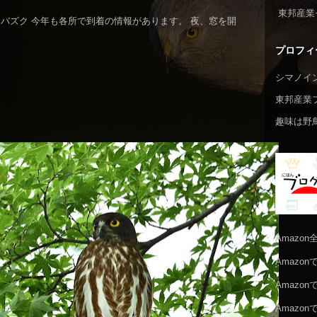
東邦産業
バズク 今年も各所で到着の情報があります。 夜、窓を開
プロフィ
シマノイ
東邦産業
趣味は野
Amazo
Amazo
Amazo
Amazo