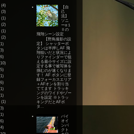
(4)
【自
己
(3)
流】
(1)
ソニ
(2)
ーα１
Ⅱの
(1)
飛翔シーン設定
(2)
【野鳥撮影の設
定】 シャッターボ
1)
タンは半押しAF 飛
3)
翔狙いだと状況によ
6)
りファインダーで狙
える最小サイズに設
10)
定する事で被写体を
5)
掴むのが速くなりま
す！ AF ボタンに登
1)
録フォーカスエリア
6)
＋AFオンを割り当
ててます トラッキ
1)
ングのワイドやゾー
1)
ンを設定 ※トラッ
(1)
キングだとAFボ
タ...
3)
1)
バイ
オイ
6)
ンパ
4)
クト
10)