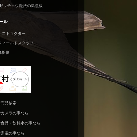
ゼッチョウ魔法の集魚板
ール
ンストラクター
フィールドスタッフ
鳥撮影
n全商品検索
nでカメラの事なら
nで食品・飲料水の事なら
nで家電の事なら