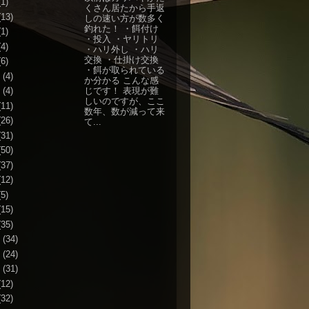
1)
くさん居たから手返
13)
しの速い方が数多く
釣れた！ ・餌付け
1)
・投入 ・ヤリトリ
4)
・ハリ外し ・ハリ
交換 ・仕掛け交換
6)
・餌が取られている
(4)
か分かる こんな感
じです！ 表現が難
(4)
しいのですが、ここ
11)
数年、数が減って来
26)
て...
31)
50)
37)
12)
5)
15)
35)
(34)
(24)
(31)
12)
32)