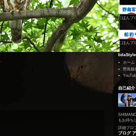
にほんブ
にほんブ
IidaStyle
す。
ホーム
野鳥観
YouTu
自己紹介
SHIMA
もお待ち
詳細プロ
ブログ 