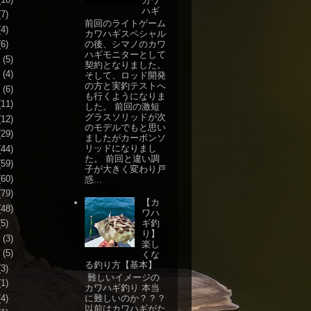
カワ
ハギ
7)
前回のライトゲーム
4)
カワハギスペシャル
の後、シマノのカワ
6)
ハギモニターとして
(5)
契約となりました。
(4)
そして、ロッド開発
の方と実釣テストへ
(6)
も行くようになりま
11)
した。 前回の激短
グラスソリッドが次
12)
のモデルでもと思い
29)
ましたがカーボンソ
リッドになりまし
44)
た。 前回と違い調
59)
子が大きく変わり戸
60)
惑...
79)
【カ
48)
ワハ
ギ釣
5)
り】
(3)
楽し
(5)
くな
る釣り方【基本】
3)
難しいイメージの
1)
カワハギ釣り 本当
4)
に難しいのか？？？
以前はカワハギがた