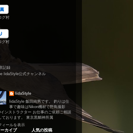
ログ村
ログ村
察記録
be IidaStyle公式チャンネル
IidaStyle
IidaStyle 飯田純男です。 釣りは仕
事で趣味はNikon機材で野鳥撮影
NOインストラクター お仕事のご依頼ご相談
しております。 東京黒鯛神所属
フィールを表示
アーカイブ
人気の投稿