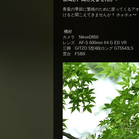
青葉の季節に繁殖のために渡ってくるアオ
けると聞こえてきませんか？ ホォホォ〜
機材
カメラ NikonD850
レンズ AF-S 600mm f/4 G ED VR
三脚 GITZO 5型4段ロング GT5543LS
雲台 FSB8