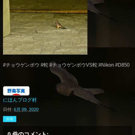
#チョウゲンボウ #蛇 #チョウゲンボウVS蛇 #Nikon #D850
にほんブログ村
日付:
6月 09, 2020
共有
0 件のコメント: