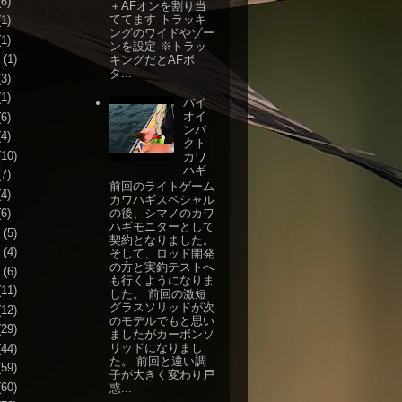
6)
＋AFオンを割り当
ててます トラッキ
1)
ングのワイドやゾー
1)
ンを設定 ※トラッ
(1)
キングだとAFボ
タ...
3)
1)
バイ
オイ
6)
ンパ
4)
クト
10)
カワ
ハギ
7)
前回のライトゲーム
4)
カワハギスペシャル
の後、シマノのカワ
6)
ハギモニターとして
(5)
契約となりました。
(4)
そして、ロッド開発
の方と実釣テストへ
(6)
も行くようになりま
11)
した。 前回の激短
グラスソリッドが次
12)
のモデルでもと思い
29)
ましたがカーボンソ
リッドになりまし
44)
た。 前回と違い調
59)
子が大きく変わり戸
60)
惑...