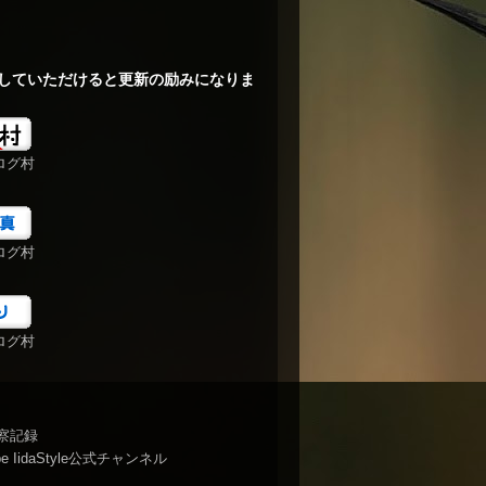
していただけると更新の励みになりま
ログ村
ログ村
ログ村
察記録
be IidaStyle公式チャンネル