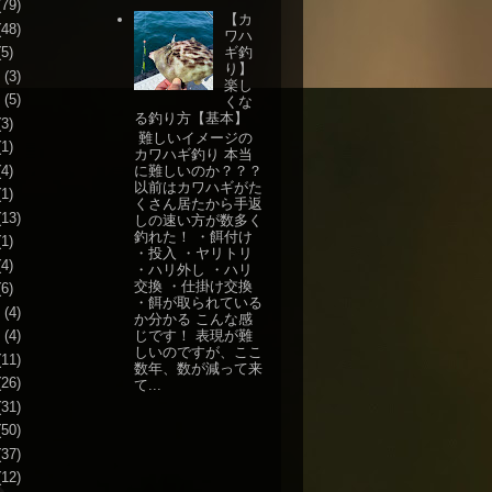
79)
【カ
48)
ワハ
ギ釣
5)
り】
(3)
楽し
(5)
くな
る釣り方【基本】
3)
難しいイメージの
1)
カワハギ釣り 本当
4)
に難しいのか？？？
以前はカワハギがた
1)
くさん居たから手返
13)
しの速い方が数多く
釣れた！ ・餌付け
1)
・投入 ・ヤリトリ
4)
・ハリ外し ・ハリ
交換 ・仕掛け交換
6)
・餌が取られている
(4)
か分かる こんな感
じです！ 表現が難
(4)
しいのですが、ここ
11)
数年、数が減って来
26)
て...
31)
50)
37)
12)