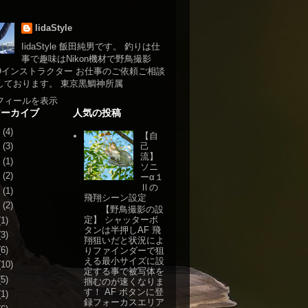
IidaStyle
IidaStyle 飯田純男です。 釣りは仕
事で趣味はNikon機材で野鳥撮影
NOインストラクター お仕事のご依頼ご相談
しております。 東京黒鯛神所属
フィールを表示
アーカイブ
人気の投稿
(4)
【自
己
(3)
流】
(1)
ソニ
(2)
ーα１
Ⅱの
(1)
飛翔シーン設定
(2)
【野鳥撮影の設
定】 シャッターボ
1)
タンは半押しAF 飛
3)
翔狙いだと状況によ
6)
りファインダーで狙
える最小サイズに設
10)
定する事で被写体を
5)
掴むのが速くなりま
す！ AF ボタンに登
1)
録フォーカスエリア