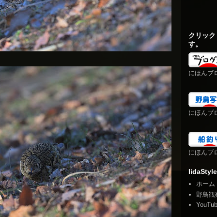
クリック
す。
にほんブ
にほんブ
にほんブ
IidaStyle
ホーム
野鳥観
YouTu