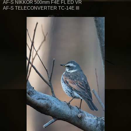
AF-S NIKKOR 500mm F4E FL ED VR
AF-S TELECONVERTER TC-14E III