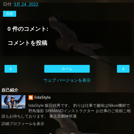
日付:
3月 24, 2022
共有
0 件のコメント:
コメントを投稿
‹
›
ホーム
ウェブ バージョンを表示
自己紹介
IidaStyle
IidaStyle 飯田純男です。 釣りは仕事で趣味はNikon機材で
野鳥撮影 SHIMANOインストラクター お仕事のご依頼ご相
談もお待ちしております。 東京黒鯛神所属
詳細プロフィールを表示