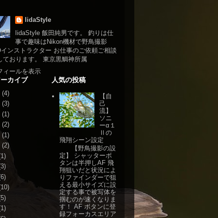
IidaStyle
IidaStyle 飯田純男です。 釣りは仕
事で趣味はNikon機材で野鳥撮影
NOインストラクター お仕事のご依頼ご相談
しております。 東京黒鯛神所属
フィールを表示
アーカイブ
人気の投稿
(4)
【自
己
(3)
流】
(1)
ソニ
(2)
ーα１
Ⅱの
(1)
飛翔シーン設定
(2)
【野鳥撮影の設
定】 シャッターボ
1)
タンは半押しAF 飛
3)
翔狙いだと状況によ
6)
りファインダーで狙
える最小サイズに設
10)
定する事で被写体を
5)
掴むのが速くなりま
す！ AF ボタンに登
1)
録フォーカスエリア