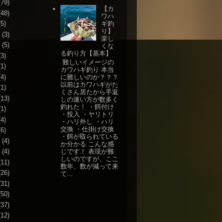
79)
【カ
48)
ワハ
ギ釣
5)
り】
(3)
楽し
(5)
くな
る釣り方【基本】
3)
難しいイメージの
1)
カワハギ釣り 本当
4)
に難しいのか？？？
以前はカワハギがた
1)
くさん居たから手返
13)
しの速い方が数多く
釣れた！ ・餌付け
1)
・投入 ・ヤリトリ
4)
・ハリ外し ・ハリ
交換 ・仕掛け交換
6)
・餌が取られている
(4)
か分かる こんな感
じです！ 表現が難
(4)
しいのですが、ここ
11)
数年、数が減って来
26)
て...
31)
50)
37)
12)