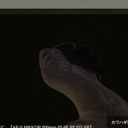
カワハギ
AF-S NIKKOR 500mm f/5.6E PF ED VR】