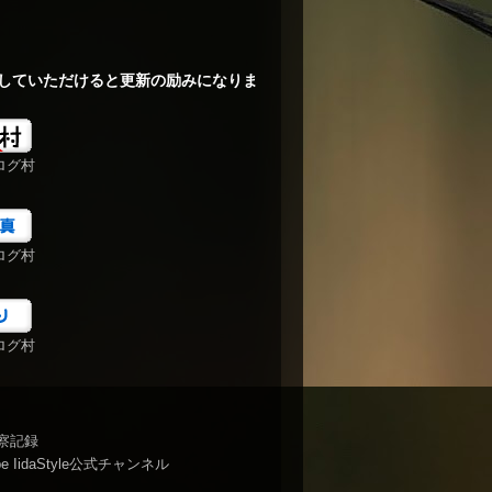
していただけると更新の励みになりま
ログ村
ログ村
ログ村
察記録
be IidaStyle公式チャンネル