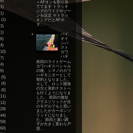
6)
＋AFオンを割り当
ててます トラッキ
1)
ングのワイドやゾー
1)
ンを設定 ※トラッ
(1)
キングだとAFボ
タ...
3)
1)
バイ
オイ
6)
ンパ
4)
クト
10)
カワ
ハギ
7)
前回のライトゲーム
4)
カワハギスペシャル
の後、シマノのカワ
6)
ハギモニターとして
(5)
契約となりました。
(4)
そして、ロッド開発
の方と実釣テストへ
(6)
も行くようになりま
11)
した。 前回の激短
グラスソリッドが次
12)
のモデルでもと思い
29)
ましたがカーボンソ
リッドになりまし
44)
た。 前回と違い調
59)
子が大きく変わり戸
60)
惑...