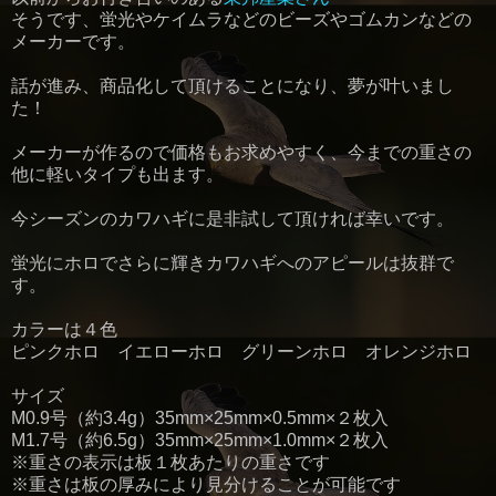
そうです、蛍光やケイムラなどのビーズやゴムカンなどの
メーカーです。
話が進み、商品化して頂けることになり、夢が叶いまし
た！
メーカーが作るので価格もお求めやすく、今までの重さの
他に軽いタイプも出ます。
今シーズンのカワハギに是非試して頂ければ幸いです。
蛍光にホロでさらに輝きカワハギへのアピールは抜群で
す。
カラーは４色
ピンクホロ イエローホロ グリーンホロ オレンジホロ
サイズ
M0.9号（約3.4g）35mm×25mm×0.5mm×２枚入
M1.7号（約6.5g）35mm×25mm×1.0mm×２枚入
※重さの表示は板１枚あたりの重さです
※重さは板の厚みにより見分けることが可能です