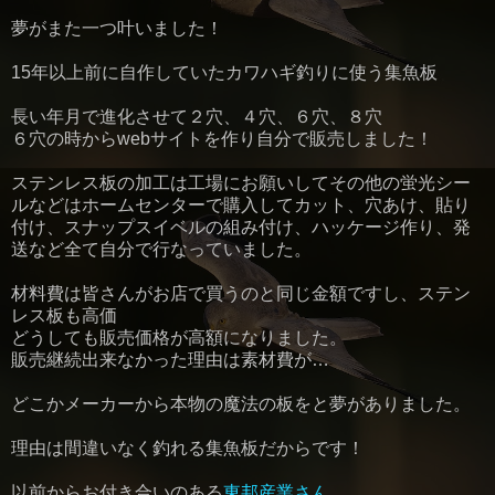
夢がまた一つ叶いました！
15年以上前に自作していたカワハギ釣りに使う集魚板
長い年月で進化させて２穴、４穴、６穴、８穴
６穴の時からwebサイトを作り自分で販売しました！
ステンレス板の加工は工場にお願いしてその他の蛍光シー
ルなどはホームセンターで購入してカット、穴あけ、貼り
付け、スナップスイベルの組み付け、ハッケージ作り、発
送など全て自分で行なっていました。
材料費は皆さんがお店で買うのと同じ金額ですし、ステン
レス板も高価
どうしても販売価格が高額になりました。
販売継続出来なかった理由は素材費が…
どこかメーカーから本物の魔法の板をと夢がありました。
理由は間違いなく釣れる集魚板だからです！
以前からお付き合いのある
東邦産業さん