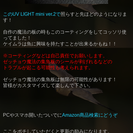
この
UV LIGHT mini ver.2
で
照らすと先ほどのようになりま
す！
自作の魔法の板の時もこのコーティングをしてコッソリ使
ってました！
ケイムラは魚に興味を持たすことが出来るかもね！！
※コーティングなどは自己責任でお願いします。
ゼッチョウ魔法の集魚板のシールが剥げれるなどの
トラブルが起こる可能性も考えられます。
ゼッチョウ魔法の集魚板は無限の可能性があります！
皆様がカスタマイズして楽しんで下さい。
PCやスマホ開いたついでに
Amazon商品検索にどうぞ
ここをポチしていただくと更新の励みになります。