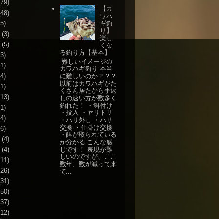
79)
【カ
48)
ワハ
ギ釣
5)
り】
(3)
楽し
(5)
くな
る釣り方【基本】
3)
難しいイメージの
1)
カワハギ釣り 本当
4)
に難しいのか？？？
以前はカワハギがた
1)
くさん居たから手返
13)
しの速い方が数多く
釣れた！ ・餌付け
1)
・投入 ・ヤリトリ
4)
・ハリ外し ・ハリ
交換 ・仕掛け交換
6)
・餌が取られている
(4)
か分かる こんな感
じです！ 表現が難
(4)
しいのですが、ここ
11)
数年、数が減って来
26)
て...
31)
50)
37)
12)