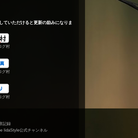
していただけると更新の励みになりま
ログ村
ログ村
ログ村
察記録
be IidaStyle公式チャンネル