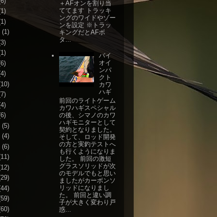
6)
＋AFオンを割り当
ててます トラッキ
1)
ングのワイドやゾー
1)
ンを設定 ※トラッ
(1)
キングだとAFボ
タ...
3)
1)
バイ
オイ
6)
ンパ
4)
クト
10)
カワ
ハギ
7)
前回のライトゲーム
4)
カワハギスペシャル
の後、シマノのカワ
6)
ハギモニターとして
(5)
契約となりました。
(4)
そして、ロッド開発
の方と実釣テストへ
(6)
も行くようになりま
11)
した。 前回の激短
グラスソリッドが次
12)
のモデルでもと思い
29)
ましたがカーボンソ
リッドになりまし
44)
た。 前回と違い調
59)
子が大きく変わり戸
60)
惑...