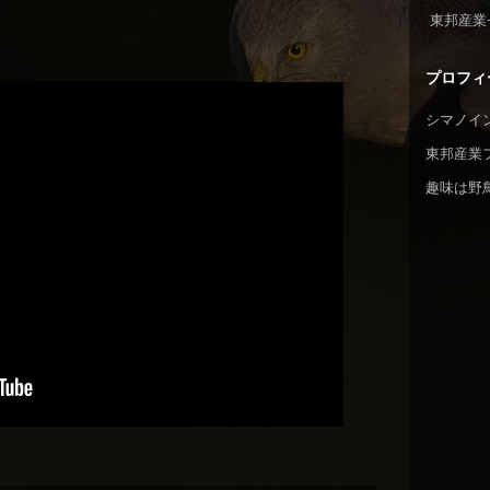
東邦産業
プロフィ
シマノイ
東邦産業
趣味は野