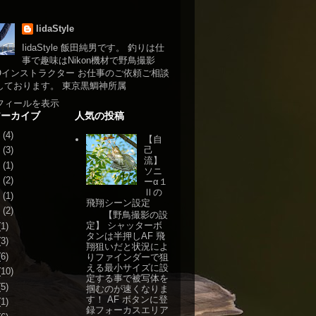
IidaStyle
IidaStyle 飯田純男です。 釣りは仕
事で趣味はNikon機材で野鳥撮影
NOインストラクター お仕事のご依頼ご相談
しております。 東京黒鯛神所属
フィールを表示
アーカイブ
人気の投稿
(4)
【自
己
(3)
流】
(1)
ソニ
(2)
ーα１
Ⅱの
(1)
飛翔シーン設定
(2)
【野鳥撮影の設
定】 シャッターボ
1)
タンは半押しAF 飛
3)
翔狙いだと状況によ
6)
りファインダーで狙
える最小サイズに設
10)
定する事で被写体を
5)
掴むのが速くなりま
す！ AF ボタンに登
1)
録フォーカスエリア