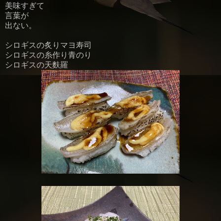
美味すぎて
言葉が
出ない。
シロギスの炙りマヨ寿司
シロギスの糸作り青のり
シロギスの天麩羅